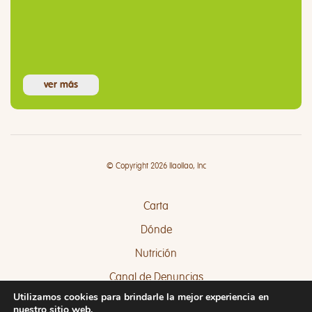
ver más
© Copyright 2026 llaollao, Inc
Carta
Dónde
Nutrición
Canal de Denuncias
Utilizamos cookies para brindarle la mejor experiencia en
Quejas y Sugerencias
nuestro sitio web.