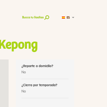
ES
Busca tu llaollao
 Kepong
¿Reparte a domicilio?
No
¿Cierra por temporada?
No