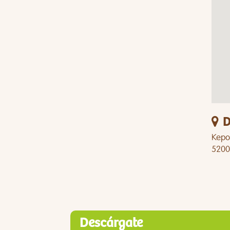
D
Kepo
5200
Descárgate