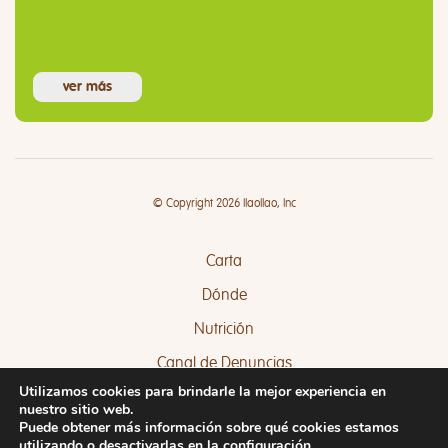
ver más
© Copyright 2026 llaollao, Inc
Carta
Dónde
Nutrición
Canal de Denuncias
Utilizamos cookies para brindarle la mejor experiencia en
Quejas y Sugerencias
nuestro sitio web.
Puede obtener más información sobre qué cookies estamos
utilizando o desactivarlas en la
configuración
.