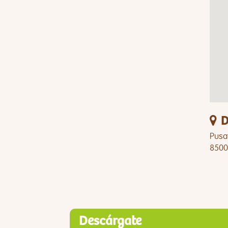
D
Pusat
8500
Descárgate