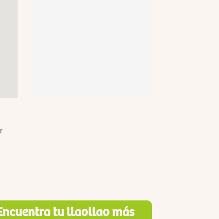
r
Encuentra tu llaollao más