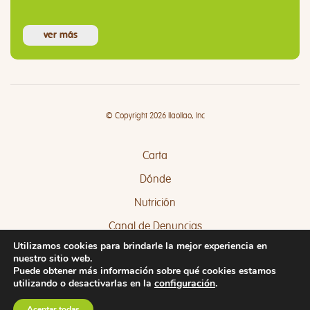
ver más
© Copyright 2026 llaollao, Inc
Carta
Dónde
Nutrición
Canal de Denuncias
Utilizamos cookies para brindarle la mejor experiencia en
Quejas y Sugerencias
nuestro sitio web.
Puede obtener más información sobre qué cookies estamos
utilizando o desactivarlas en la
configuración
.
Aceptar todas