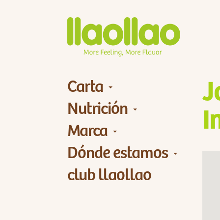
Carta
J
Nutrición
I
Marca
Dónde estamos
club llaollao