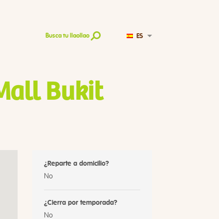
ES
Busca tu llaollao
Mall Bukit
¿Reparte a domicilio?
No
¿Cierra por temporada?
No