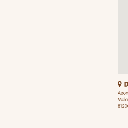
D
Aeon 
Mala
8120