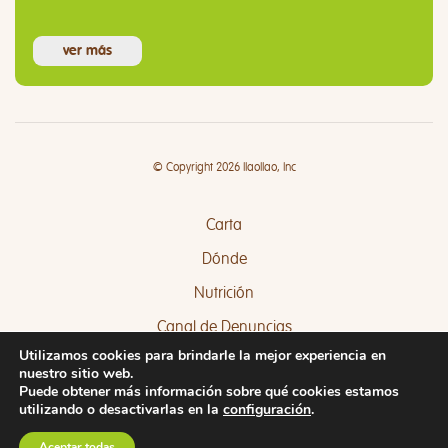
ver más
© Copyright 2026 llaollao, Inc
Carta
Dónde
Nutrición
Canal de Denuncias
Utilizamos cookies para brindarle la mejor experiencia en
Quejas y Sugerencias
nuestro sitio web.
Puede obtener más información sobre qué cookies estamos
utilizando o desactivarlas en la
configuración
.
Aceptar todas