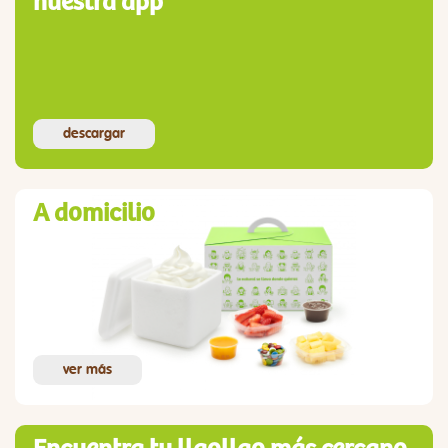
nuestra app
descargar
A domicilio
ver más