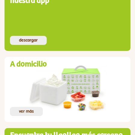
nuestra app
descargar
A domicilio
ver más