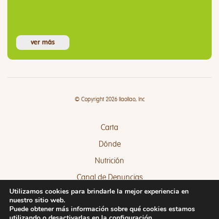
ver más
© Copyright 2026 llaollao, Inc
Carta
Dónde
Nutrición
Canal de Denuncias
Utilizamos cookies para brindarle la mejor experiencia en
Quejas y Sugerencias
nuestro sitio web.
Puede obtener más información sobre qué cookies estamos
utilizando o desactivarlas en la
configuración
.