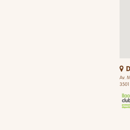
D
Av. M
3501