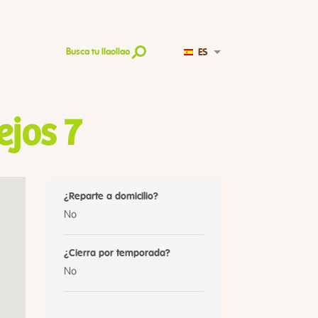
ES
Busca tu llaollao
jos 7
¿Reparte a domicilio?
No
¿Cierra por temporada?
No