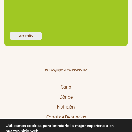
ver más
© Copyright 2026 llaollao, Inc
Carta
Dónde
Nutrición
Canal de Denuncias
Utilizamos cookies para brindarle la mejor experiencia en
Quejas y Sugerencias
nuestro sitio web.