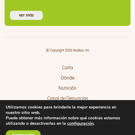
ver más
© Copyright 2026 llaollao, Inc
Carta
Dónde
Nutrición
Canal de Denuncias
Utilizamos cookies para brindarle la mejor experiencia en
Quejas y Sugerencias
nuestro sitio web.
Puede obtener más información sobre qué cookies estamos
utilizando o desactivarlas en la
configuración
.
Aceptar todas