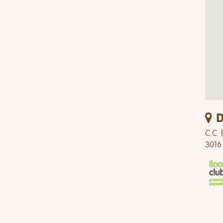
D
C.C. 
3016