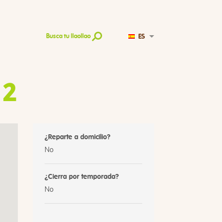
ES
Busca tu llaollao
 2
¿Reparte a domicilio?
No
¿Cierra por temporada?
No