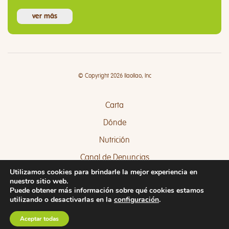
ver más
© Copyright 2026 llaollao, Inc
Carta
Dónde
Nutrición
Canal de Denuncias
Utilizamos cookies para brindarle la mejor experiencia en
Quejas y Sugerencias
nuestro sitio web.
Puede obtener más información sobre qué cookies estamos
utilizando o desactivarlas en la
configuración
.
Aceptar todas