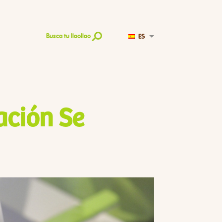
ES
Busca tu llaollao
ación Se