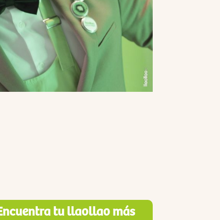
Encuentra tu llaollao más