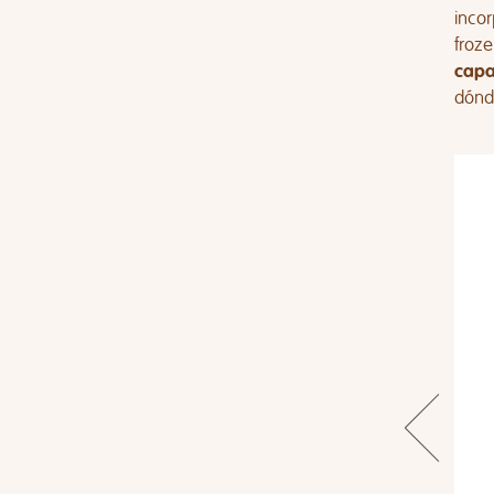
incor
froze
capa
dónde