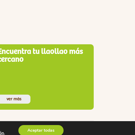
Encuentra tu llaollao más
cercano
ver más
Aceptar todas
ón
.
s