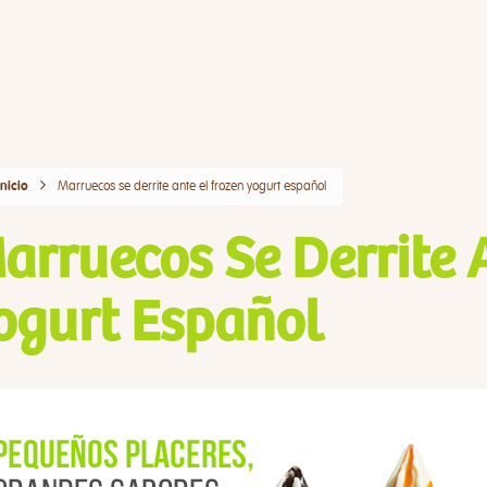
Marruecos se derrite ante el frozen yogurt español
Inicio
arruecos Se Derrite 
ogurt Español