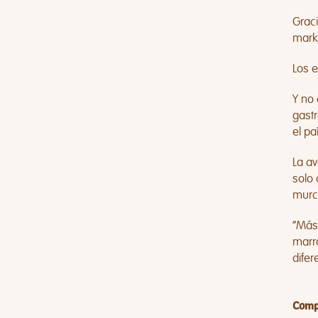
Graci
marke
Los 
Y no 
gastr
el p
La av
solo
murc
“Más 
marro
difer
Compa