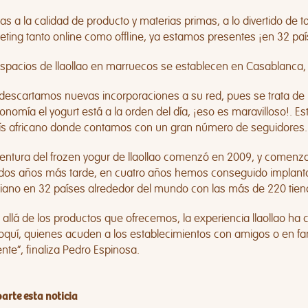
as a la calidad de producto y materias primas, a lo divertido de t
ting tanto online como offline, ya estamos presentes ¡en 32 paí
espacios de llaollao en marruecos se establecen en Casablanca, 
descartamos nuevas incorporaciones a su red, pues se trata de u
onomía el yogurt está a la orden del día, ¡eso es maravilloso!. 
aís africano donde contamos con un gran número de seguidores. 
entura del frozen yogur de llaollao comenzó en 2009, y comenza
 dos años más tarde, en cuatro años hemos conseguido implantar
iano en 32 países alrededor del mundo con las más de 220 tien
allá de los productos que ofrecemos, la experiencia llaollao ha 
quí, quienes acuden a los establecimientos con amigos o en fam
ente”, finaliza Pedro Espinosa.
rte esta noticia