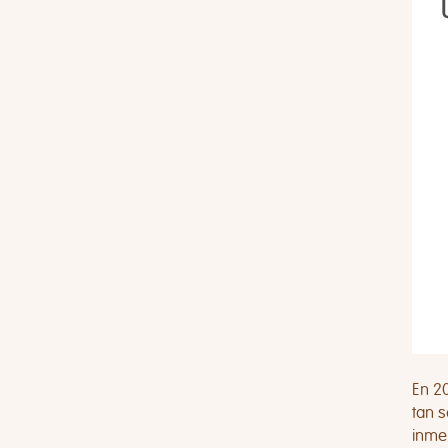
En 20
tan s
inme