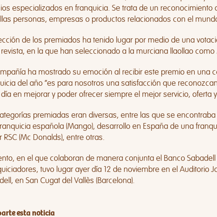
os especializados en franquicia. Se trata de un reconocimiento a
llas personas, empresas o productos relacionados con el mundo 
ección de los premiados ha tenido lugar por medio de una votaci
 revista, en la que han seleccionado a la murciana llaollao como
ompañía ha mostrado su emoción al recibir este premio en una c
uicia del año “es para nosotros una satisfacción que reconozcan
 día en mejorar y poder ofrecer siempre el mejor servicio, oferta y
ategorías premiadas eran diversas, entre las que se encontraba e
ranquicia española (Mango), desarrollo en España de una franqui
 RSC (Mc Donalds), entre otras.
ento, en el que colaboran de manera conjunta el Banco Sabadell
uiciadores, tuvo lugar ayer día 12 de noviembre en el Auditorio 
ell, en San Cugat del Vallès (Barcelona).
rte esta noticia