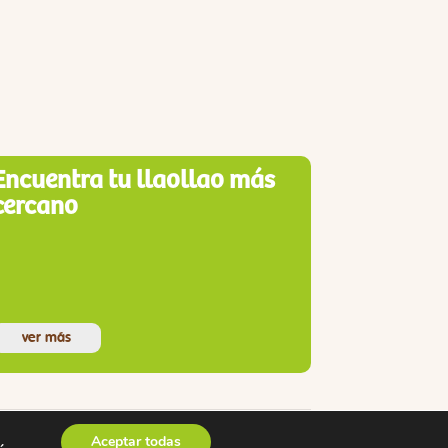
Encuentra tu llaollao más
cercano
ver más
Aceptar todas