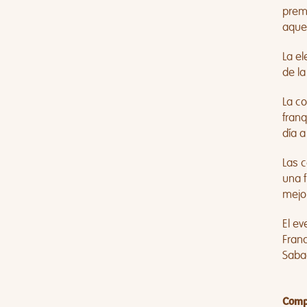
premi
aque
La el
de la
La c
franq
día a
Las c
una f
mejor
El ev
Franq
Sabad
Compa