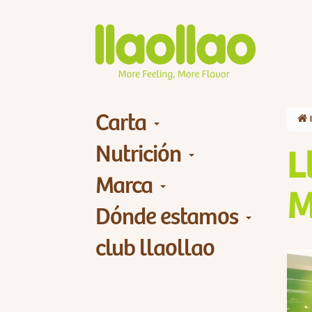
Carta
Nutrición
L
Marca
M
Dónde estamos
club llaollao