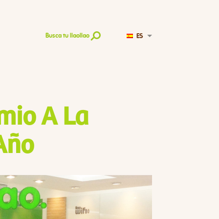
ES
Busca tu llaollao
emio A La
Año