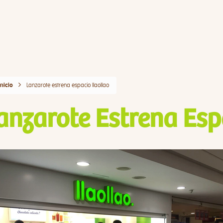
Lanzarote estrena espacio llaollao
Inicio
anzarote Estrena Esp