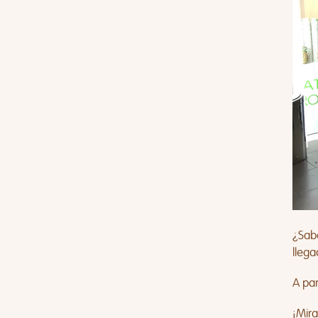
¿Sab
llega
A par
¡Mir