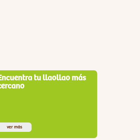
Encuentra tu llaollao más
cercano
ver más