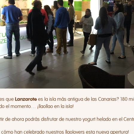
es que
es la isla más antigua de las
Canarias
? 180 mi
Lanzarote
do el momento… ¡llaollao en la isla!
tir de ahora podrás disfrutar de nuestro yogurt helado en el Cen
a cómo han celebrado nuestros llaolovers esta
nueva apertura
!