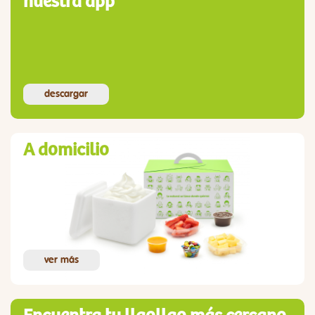
nuestra app
descargar
A domicilio
ver más