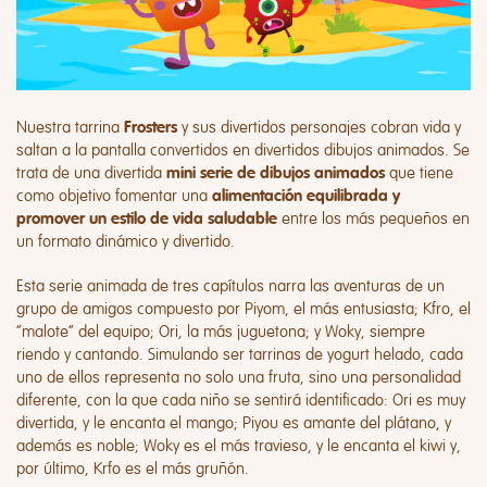
Nuestra tarrina
y sus divertidos personajes cobran vida y
Frosters
saltan a la pantalla convertidos en divertidos dibujos animados. Se
trata de una divertida
que tiene
mini serie de dibujos animados
como objetivo fomentar una
alimentación equilibrada y
entre los más pequeños en
promover un estilo de vida saludable
un formato dinámico y divertido.
Esta serie animada de tres capítulos narra las aventuras de un
grupo de amigos compuesto por
Piyom
, el más entusiasta;
Kfro
, el
“malote” del equipo;
Ori
, la más juguetona; y
Woky
, siempre
riendo y cantando. Simulando ser tarrinas de yogurt helado, cada
uno de ellos representa no solo una fruta, sino una personalidad
diferente, con la que cada niño se sentirá identificado: Ori es muy
divertida, y le encanta el mango; Piyou es amante del plátano, y
además es noble; Woky es el más travieso, y le encanta el kiwi y,
por último, Krfo es el más gruñón.