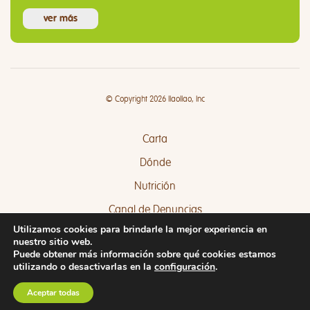
ver más
© Copyright 2026 llaollao, Inc
Carta
Dónde
Nutrición
Canal de Denuncias
Utilizamos cookies para brindarle la mejor experiencia en
Quejas y Sugerencias
nuestro sitio web.
Puede obtener más información sobre qué cookies estamos
utilizando o desactivarlas en la
configuración
.
Aceptar todas