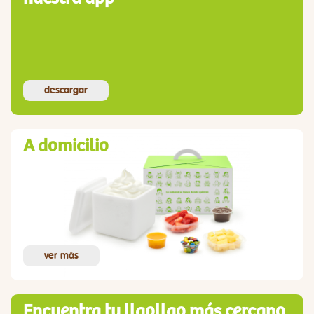
descargar
A domicilio
ver más
Encuentra tu llaollao más cercano