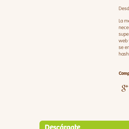
Desde
La me
neces
super
web
se en
hash
Compa
Descárgate