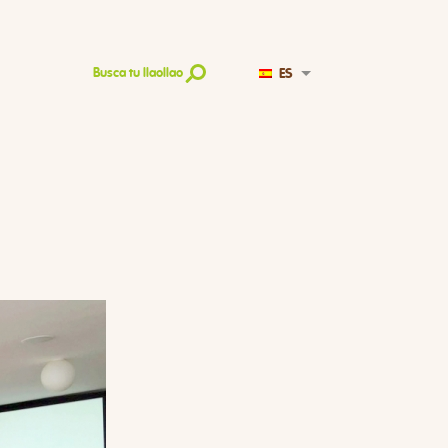
ES
Busca tu llaollao