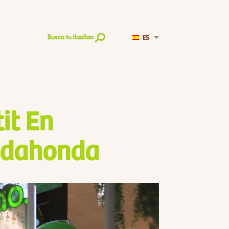
ES
Busca tu llaollao
it En
jadahonda