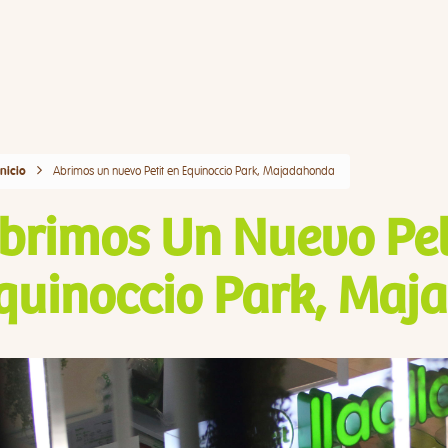
Abrimos un nuevo Petit en Equinoccio Park, Majadahonda
Inicio
brimos Un Nuevo Pet
quinoccio Park, Ma