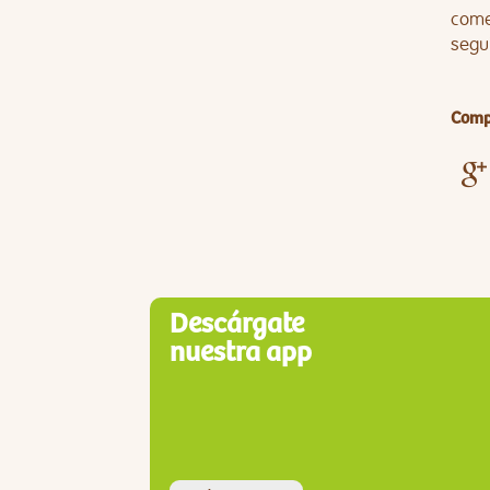
come
segui
Compa
Descárgate
nuestra app