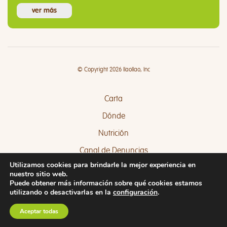
ver más
© Copyright 2026 llaollao, Inc
Carta
Dónde
Nutrición
Canal de Denuncias
Utilizamos cookies para brindarle la mejor experiencia en
Quejas y Sugerencias
nuestro sitio web.
Puede obtener más información sobre qué cookies estamos
utilizando o desactivarlas en la
configuración
.
Aceptar todas