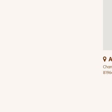
A
Chang
8196