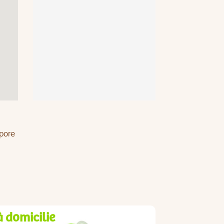
apore
à domicilie