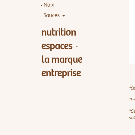
Noix
Sauces
nutrition
espaces
la marque
entreprise
*Qu
*Le
*Ce
sel