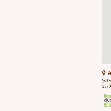
A
Ss De
2870