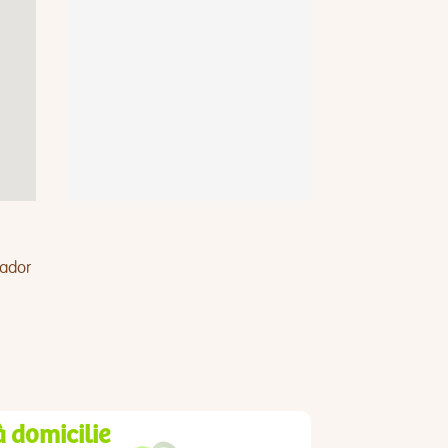
vador
à domicilie