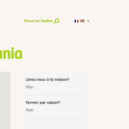
FR
Trouve ton llaollao
ania
Livrez-vous à la maison?
Non
Fermer par saison?
Non