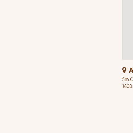
A
Sm C
1800