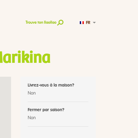
FR
Trouve ton llaollao
Marikina
Livrez-vous à la maison?
Non
Fermer par saison?
Non