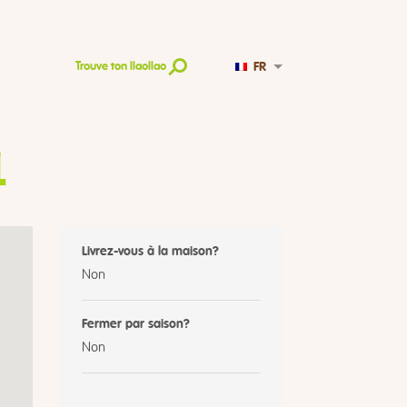
FR
Trouve ton llaollao
1
Livrez-vous à la maison?
Non
Fermer par saison?
Non