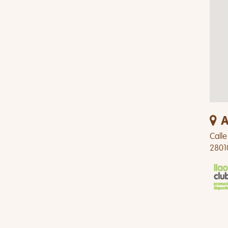
A
Calle
2801