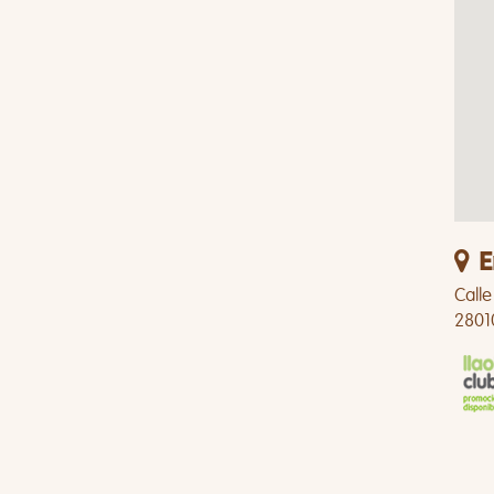
E
Calle
2801