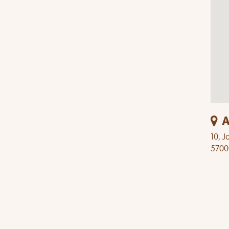
A
10, J
5700