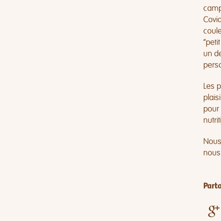
campa
Covid
coule
“peti
un de
pers
Les p
plais
pour 
nutri
Nous 
nous
Parta