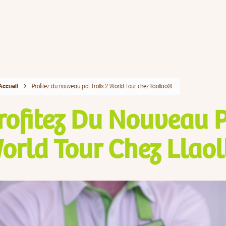
Profitez du nouveau pot Trolls 2 World Tour chez llaollao®
Accueil
rofitez Du Nouveau P
orld Tour Chez Llaol