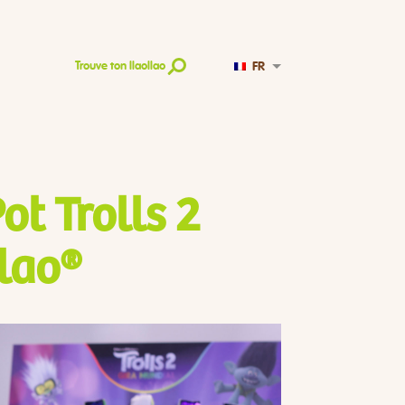
FR
Trouve ton llaollao
ot Trolls 2
lao®