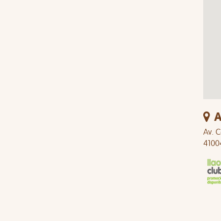
A
Av. C
4100