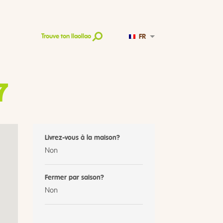
FR
Trouve ton llaollao
7
Livrez-vous à la maison?
Non
Fermer par saison?
Non