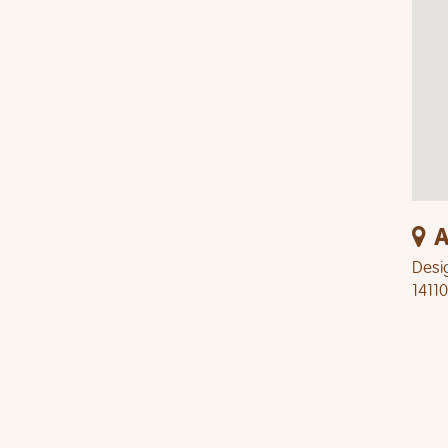
A
Desig
14110