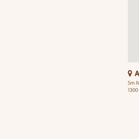
A
Sm Ma
1300