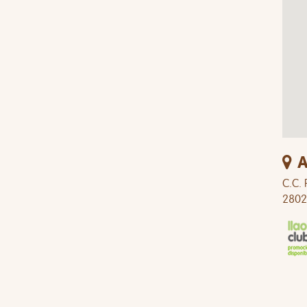
A
C.C. 
2802