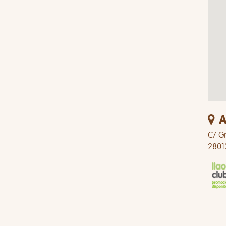
A
C/ Gr
2801