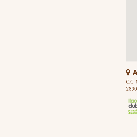
A
C.C. 
2890