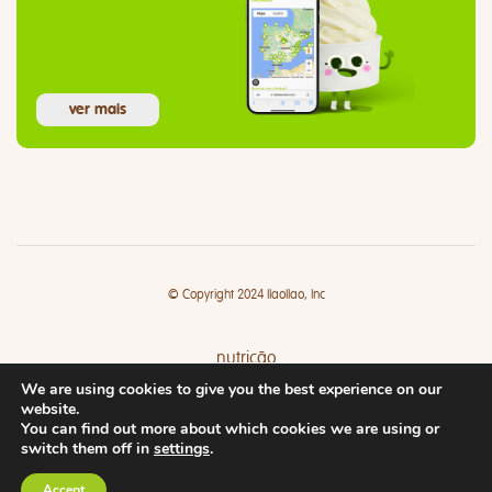
ver mais
© Copyright 2024 llaollao, Inc
nutrição
We are using cookies to give you the best experience on our
lojas
website.
You can find out more about which cookies we are using or
switch them off in
settings
.
Accept