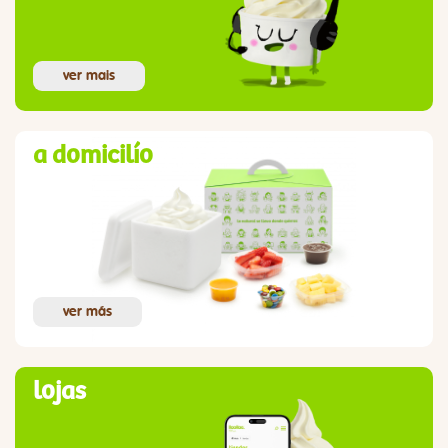
ver mais
a domicilío
ver más
lojas