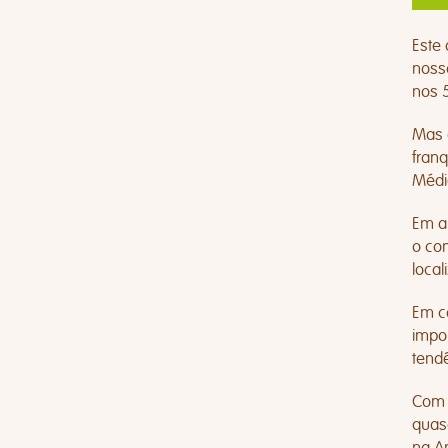
Este
noss
nos 5
Mas 
fran
Médi
Em a
o co
loca
Em c
impo
tend
Com a
quase
na A