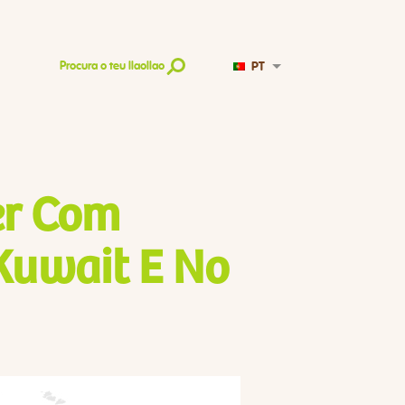
PT
Procura o teu llaollao
er Com
Kuwait E No