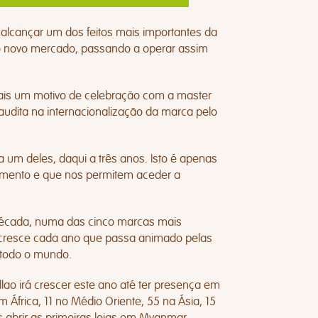
alcançar um dos feitos mais importantes da
mo novo mercado, passando a operar assim
ais um motivo de celebração com a master
audita na internacionalização da marca pelo
um deles, daqui a três anos. Isto é apenas
imento e que nos permitem aceder a
écada, numa das cinco marcas mais
cresce cada ano que passa animado pelas
 todo o mundo.
llao irá crescer este ano até ter presença em
África, 11 no Médio Oriente, 55 na Ásia, 15
 abrir as primeiras lojas em Myanmar,