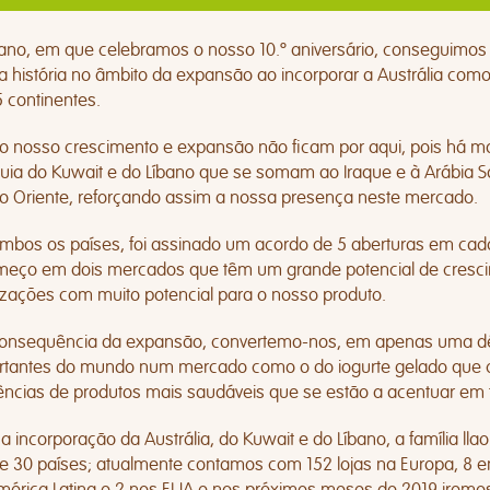
 ano, em que celebramos o nosso 10.º aniversário, conseguimos 
a história no âmbito da expansão ao incorporar a Austrália co
 continentes.
o nosso crescimento e expansão não ficam por aqui, pois há m
quia do Kuwait e do Líbano que se somam ao Iraque e à Arábia S
o Oriente, reforçando assim a nossa presença neste mercado.
mbos os países, foi assinado um acordo de 5 aberturas em cada 
meço em dois mercados que têm um grande potencial de cresc
lizações com muito potencial para o nosso produto.
onsequência da expansão, convertemo-nos, em apenas uma d
rtantes do mundo num mercado como o do iogurte gelado que 
ências de produtos mais saudáveis que se estão a acentuar em
 incorporação da Austrália, do Kuwait e do Líbano, a família llao
 30 países; atualmente contamos com 152 lojas na Europa, 8 em 
mérica Latina e 2 nos EUA e nos próximos meses de 2019 iremos