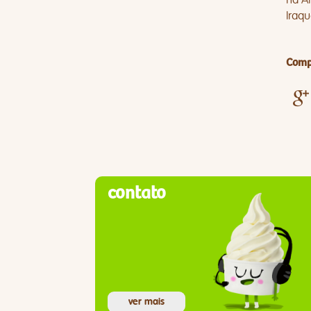
Iraq
Compa
contato
ver mais