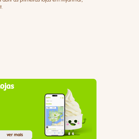
t.
lojas
ver mais