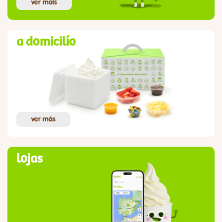
ver mais
a domicilío
ver más
lojas