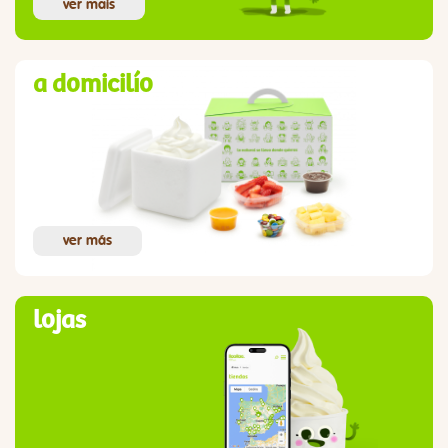
ver mais
a domicilío
ver más
lojas