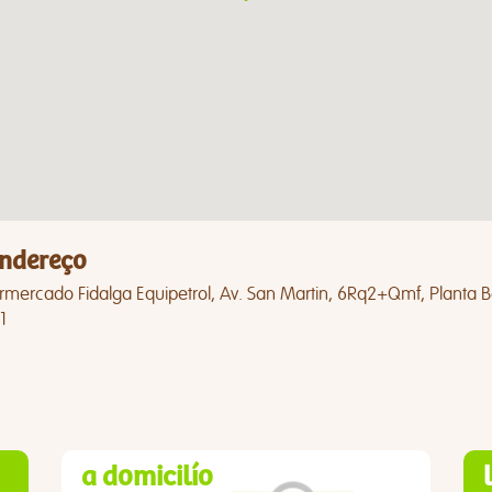
ndereço
mercado Fidalga Equipetrol, Av. San Martin, 6Rq2+Qmf, Planta Baj
1
a domicilío