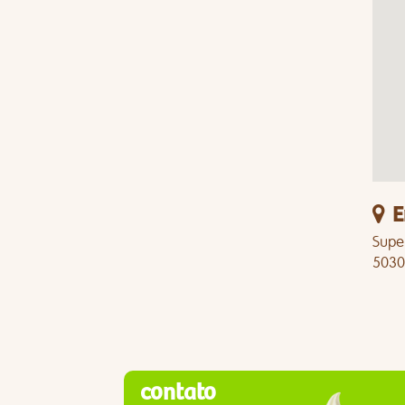
E
Super
5030
contato