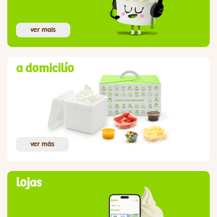
ver mais
a domicilío
ver más
lojas