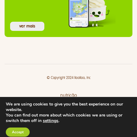
ver mais
© Copyright 2024 llaollao, Inc
nutrição
We are using cookies to give you the best experience on our
lojas
website.
You can find out more about which cookies we are using or
switch them off in
settings
.
Accept