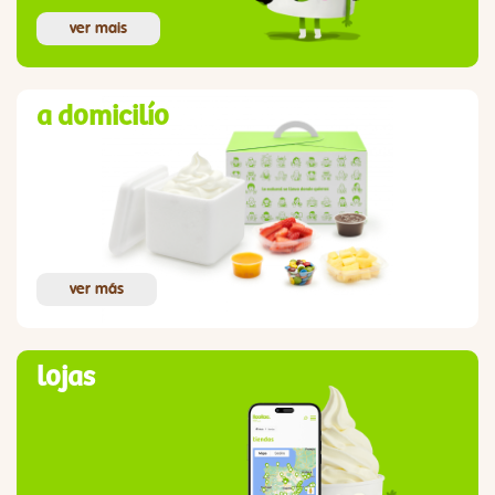
ver mais
a domicilío
ver más
lojas