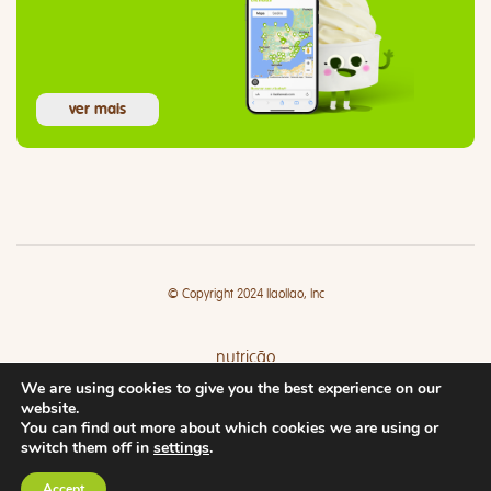
ver mais
© Copyright 2024 llaollao, Inc
nutrição
We are using cookies to give you the best experience on our
lojas
website.
You can find out more about which cookies we are using or
switch them off in
settings
.
Accept