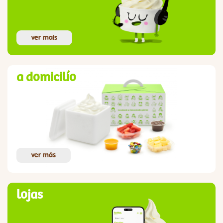
ver mais
a domicilío
ver más
lojas