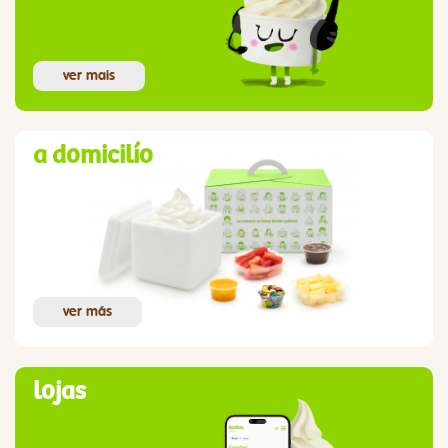
ver mais
a domicilío
ver más
lojas