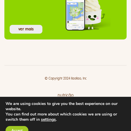
ver mais
© Copyright 2024 llaollao, Inc
nutrição
We are using cookies to give you the best experience on our
lojas
website.
You can find out more about which cookies we are using or
switch them off in
settings
.
Accept