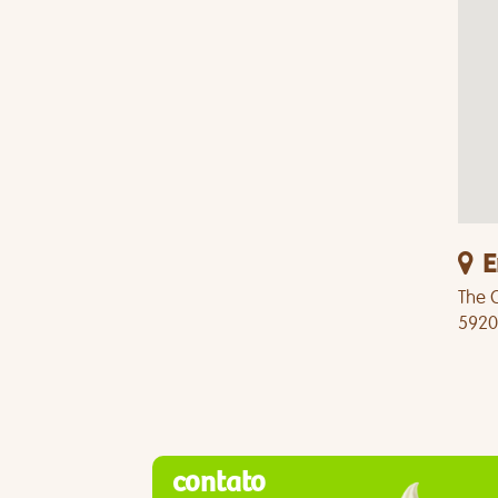
E
The G
5920
contato